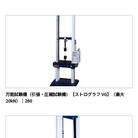
万能試験機（引張・圧縮試験機）【ストログラフ E3】
（最大1kN）｜210
恒温槽付・万能試験機（引張・圧縮試験機）【ストログラ
フ T】｜120
混練・押出性試験装置【ラボプラストミル®】｜655
テーバー摩耗試験機【ロータリーアブレージョンテスタ】
｜430
デジタルクラーク柔軟度試験機｜108
厚さ計【デジタル測厚器】｜132
万能試験機（引張・圧縮試験機）【ストログラフ VG】（最大
ガーレー式透気度試験機【ガーレー式デンソメータ】｜
20kN）｜260
158
【エルメンドルフ・引裂試験機】｜163/164
【ミューレン破裂試験機】（高圧形・低圧形）｜167
フィルム引裂試験機【軽荷重引裂試験機】｜193