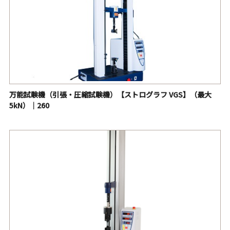
厚さ測定機【デジシックネステスタ】｜201
手動防水度試験機｜350
スコット耐揉摩耗試験機（スコット形もみ試験機）｜363
MVSS燃焼試験機｜501
酸素指数測定装置【キャンドル燃焼試験機 AC3】｜606
万能試験機（引張・圧縮試験機）【ストログラフ VGS】（最大
5kN）｜260
パーミヤグラフ｜750
デジタルガーレ・柔軟度試験機（ガーレー柔軟度試験機）
｜826
フラジールパーミヤメータ（フラジール形通気性試験機）
| 869
キセノンウェザーメーター・促進耐候性試験機【アトラ
ス・Ci4400 Weather-Ometer®】｜1044
キセノンウェザーメーター・促進耐候性試験機【アトラ
ス・Ci3000 Weather-Ometer®】｜1005・1006