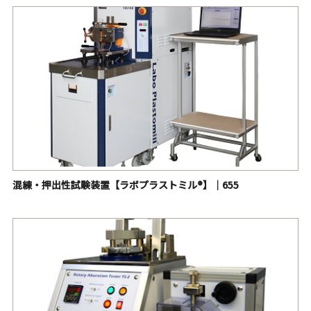
混練・押出性試験装置【ラボプラストミル®】｜655