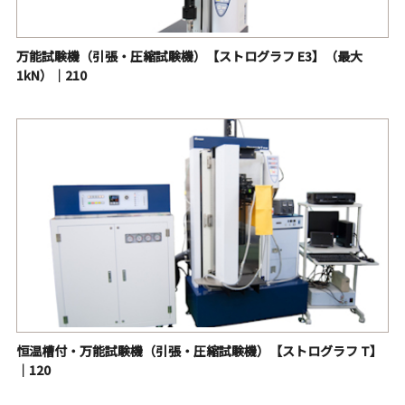
キセノンウェザーメーター・促進耐候性試験機【アトラ
ス・Ci3000 Weather-Ometer®】｜1005
万能試験機（引張・圧縮試験機）【ストログラフ E3】（最大
1kN）｜210
キセノンウェザーメーター・促進耐候性試験機【アトラ
ス・Ci5000 Weather-Ometer®】｜1041
超促進耐候性試験機（キセノンウェザーメーター用過酸化
水素水噴霧装置）
アトラス・SUNTEST®シリーズ【卓上型キセノン促進耐候
性試験機】
アトラス・サンテスト（ICH試験対応）（光安定性試験対
応）
アトラス・サンテスト XXL+（フラットベッド型キセノン
促進耐候性試験機）
アトラス・UVTest®（紫外線蛍光ランプ式促進耐候性試験
恒温槽付・万能試験機（引張・圧縮試験機）【ストログラフ T】
機）｜1020
｜120