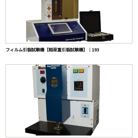
フィルム引裂試験機【軽荷重引裂試験機】｜193