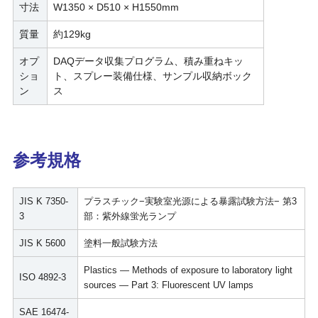
寸法
W1350 × D510 × H1550mm
質量
約129kg
オプ
DAQデータ収集プログラム、積み重ねキッ
ショ
ト、スプレー装備仕様、サンプル収納ボック
ン
ス
参考規格
JIS K 7350-
プラスチック−実験室光源による暴露試験方法− 第3
3
部：紫外線蛍光ランプ
JIS K 5600
塗料一般試験方法
Plastics — Methods of exposure to laboratory light
ISO 4892-3
sources — Part 3: Fluorescent UV lamps
SAE 16474-