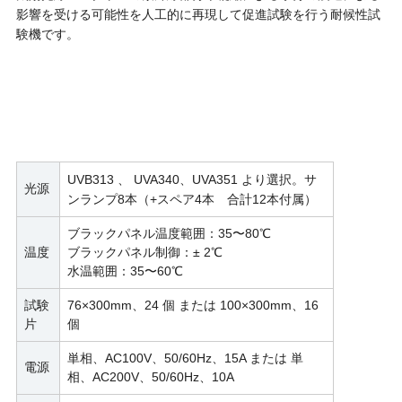
影響を受ける可能性を人工的に再現して促進試験を行う耐候性試
験機です。
UVB313 、 UVA340、UVA351 より選択。
サ
光源
ンランプ8本（+スペア4本 合計12本付属）
ブラックパネル温度範囲：35〜80℃
温度
ブラックパネル制御：± 2℃
水温範囲：35〜60℃
試験
76×300mm、24 個 または 100×300mm、16
片
個
単相、AC100V、50/60Hz、15A または 単
電源
相、AC200V、50/60Hz、10A