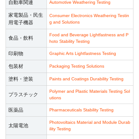
自動車関連
Automotive Weathering Testing
家電製品・民生
Consumer Electronics Weathering Testin
g and Solutions
用電子機器
Food and Beverage Lightfastness and P
食品・飲料
hoto Stability Testing
印刷物
Graphic Arts Lightfastness Testing
包装材
Packaging Testing Solutions
塗料・塗装
Paints and Coatings Durability Testing
Polymer and Plastic Materials Testing Sol
プラスチック
utions
医薬品
Pharmaceuticals Stability Testing
Photovoltaics Material and Module Durab
太陽電池
ility Testing