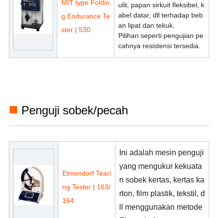
MIT type Foldin
ulit, papan sirkuit fleksibel, k
abel datar, dll terhadap beb
g Endurance Te
an lipat dan tekuk.
ster | 530
Pilihan seperti pengujian pe
cahnya resistensi tersedia.
■
Penguji sobek/pecah
Ini adalah mesin penguji
yang mengukur kekuata
Elmendorf Teari
n sobek kertas, kertas ka
ng Tester | 163/
rton, film plastik, tekstil, d
164
ll menggunakan metode