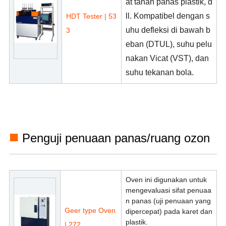
at tahan panas plastik, d
ll. Kompatibel dengan s
HDT Tester | 53
uhu defleksi di bawah b
3
eban (DTUL), suhu pelu
nakan Vicat (VST), dan
suhu tekanan bola.
■
Penguji penuaan panas/ruang ozon
Oven ini digunakan untuk
mengevaluasi sifat penuaa
n panas (uji penuaan yang
Geer type Oven
dipercepat) pada karet dan
plastik.
| 272