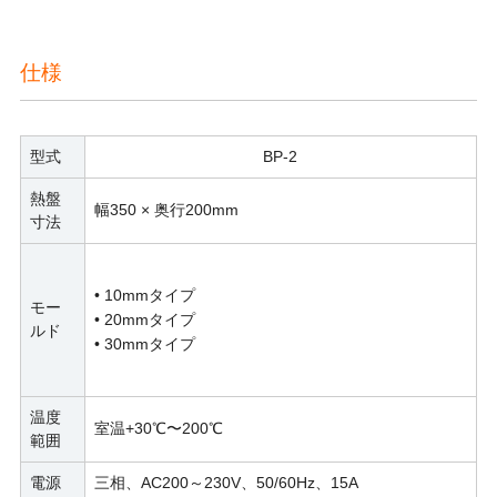
仕様
型式
BP-2
熱盤
幅350 × 奥行200mm
寸法
• 10mmタイプ
モー
• 20mmタイプ
ルド
• 30mmタイプ
温度
室温+30℃〜200℃
範囲
電源
三相、AC200～230V、50/60Hz、15A