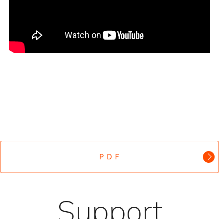
ＰＤＦ
Support