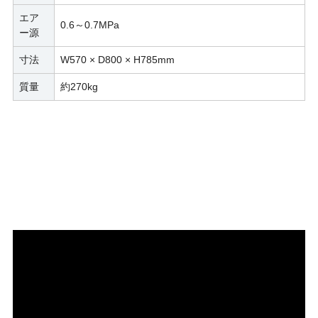
エア
0.6～0.7MPa
ー源
寸法
W570 × D800 × H785mm
質量
約270kg