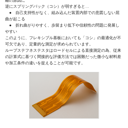
離の原因に
逆に
スプリングバック（コシ）
が弱すぎると…
● 自己支持性がなく、組み込んだ装置内部での意図しない屈
曲が起こる
● 折れ曲がりやすく、歩留まり低下や信頼性の問題に発展し
やすい
このように、フレキシブル基板においても「コシ」の最適化が不
可欠であり、定量的な測定が求められています。
ループステフネステスタはロードセルによる直接測定の為、従来
の計算式に基づく間接的な評価方法では困難だった微小な材料差
や加工条件の違いを捉えることが可能です。