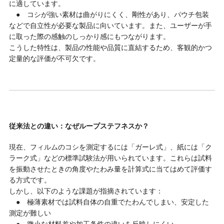
に適しています。
● コシが強い素材は曲がりにくく、剛性があり、パウチ包装
などで自立性が必要な製品に向いています。また、ユーザーが手
に取った際の感触のしっかり感にもつながります。
こうした特性は、製品の性能や品質に直結するため、客観的かつ
定量的な評価が不可欠です。
従来法との違い：なぜループステフネスか？
現在、フィルムのコシを測定するには「ガーレ式」、紙には「ク
ラーク式」などの標準試験法が用いられています。これらは試料
を振動させたときの角度やたわみ量を計算式に当てはめて評価す
る方式です。
しかし、以下のような課題が指摘されています：
● 極薄素材では試料自体の自重でたわんでしまい、安定した
測定が難しい
● 微小な材料差や加工条件の違いを反映しにくい