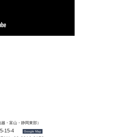
信越・富山・静岡東部）
5-15-4
Google Map