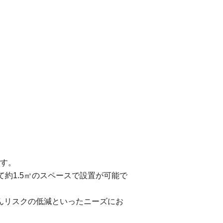
です。
て約1.5㎥のスペースで設置が可能で
んリスク
の低減といったニーズにお