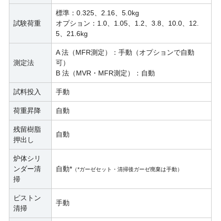
標準：0.325、2.16、5.0kg
試験荷重
オプション：1.0、1.05、1.2、3.8、10.0、12.
5、21.6kg
A 法（MFR測定）：手動（オプションで自動
測定法
可）
B 法（MVR・MFR測定）：自動
試料投入
手動
荷重昇降
自動
残留樹脂
自動
押出し
炉体シリ
ンダー清
自動*
（*ガーゼセット・清掃後ガーゼ廃棄は手動）
掃
ピストン
手動
清掃