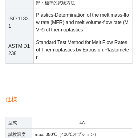
部：標準的試験方法
Plastics-Determination of the melt mass-flo
ISO 1133-
w rate (MFR) and melt volume-flow rate (M
1
VR) of thermoplastics
Standard Test Method for Melt Flow Rates
ASTM D1
of Thermoplastics by Extrusion Plastomete
238
r
仕様
型式
4A
試験温度
max. 350℃（400℃オプション）