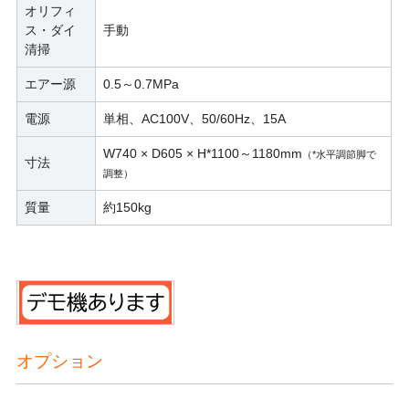
オリフィ
ス・ダイ
手動
清掃
エアー源
0.5～0.7MPa
電源
単相、AC100V、50/60Hz、15A
W740 × D605 × H*1100～1180mm
（*水平調節脚で
寸法
調整）
質量
約150kg
オプション