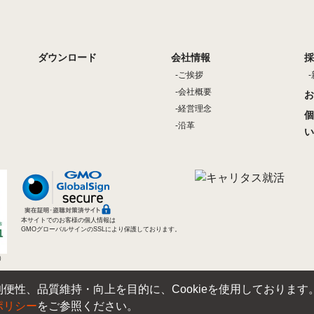
ダウンロード
会社情報
採
ご挨拶
会社概要
お
経営理念
個
沿革
い
本サイトでのお客様の個人情報は
GMOグローバルサインのSSLにより保護しております。
）
便性、品質維持・向上を目的に、Cookieを使用しております
ポリシー
をご参照ください。