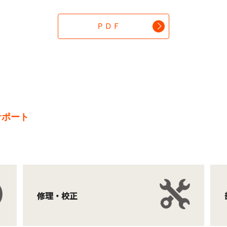
ＰＤＦ
サポート
修理・校正