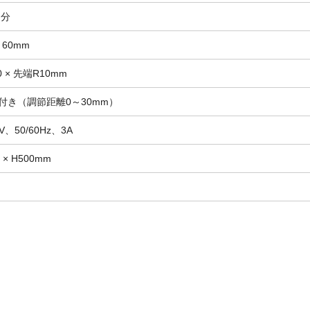
／分
、60mm
0 × 先端R10mm
付き（調節距離0～30mm）
、50/60Hz、3A
0 × H500mm