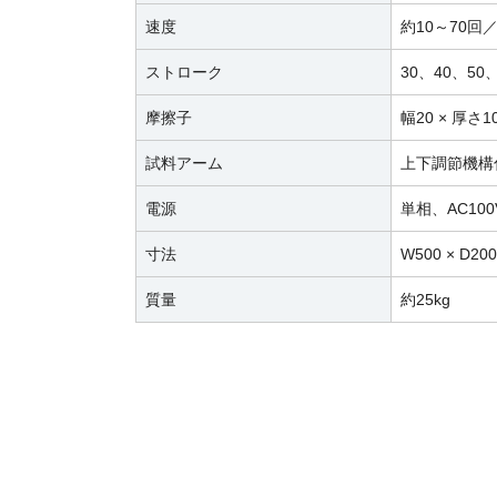
速度
約10～70回
ストローク
30、40、50
摩擦子
幅20 × 厚さ1
試料アーム
上下調節機構
電源
単相、AC100V
寸法
W500 × D20
質量
約25kg