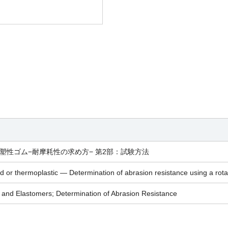
塑性ゴム−耐摩耗性の求め方− 第2部：試験方法
d or thermoplastic — Determination of abrasion resistance using a rotat
 and Elastomers; Determination of Abrasion Resistance