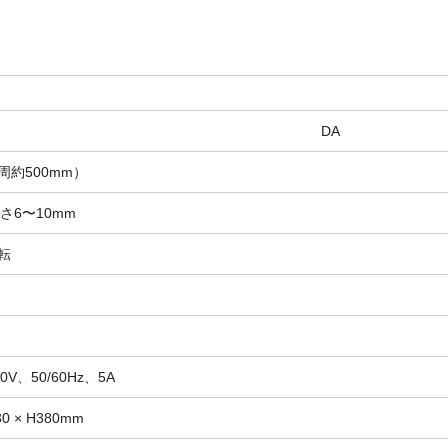
DA
 周約500mm）
厚さ6〜10mm
回転
V、50/60Hz、5A
30 × H380mm