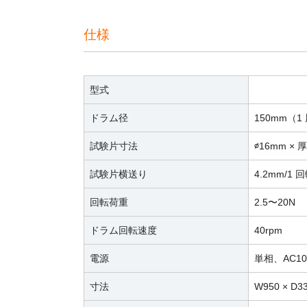
仕様
型式
ドラム径
150mm（1
試験片寸法
∅16mm × 
試験片横送り
4.2mm/1 
回転荷重
2.5〜20N
ドラム回転速度
40rpm
電源
単相、AC100
寸法
W950 × D3