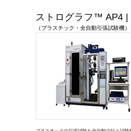
ストログラフ™ AP4 | 
（プラスチック・全自動引張試験機）
プラスチックの引張試験を全自動で行う試験