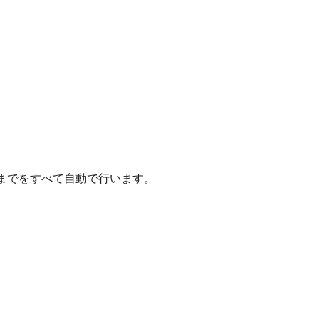
までをすべて自動で行います。