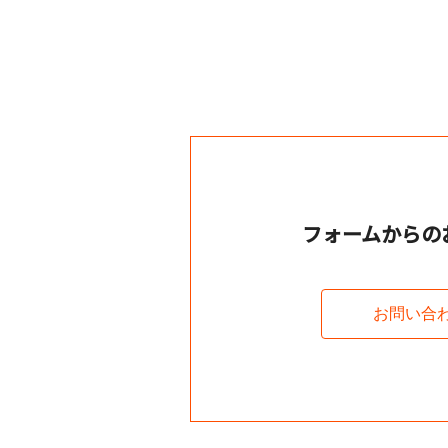
フォームからの
お問い合