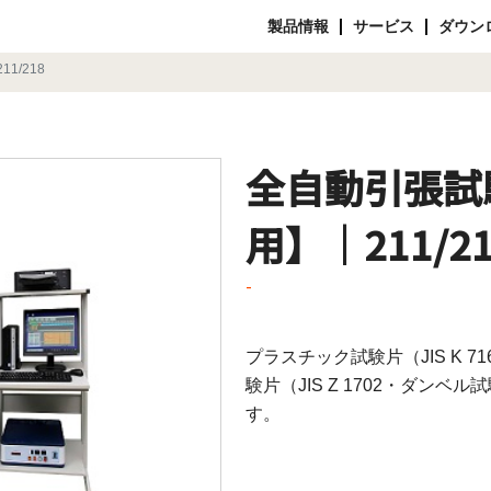
製品情報
サービス
ダウン
/218
全自動引張試
用】｜211/21
-
プラスチック試験片（JIS K 7
験片（JIS Z 1702・ダン
す。