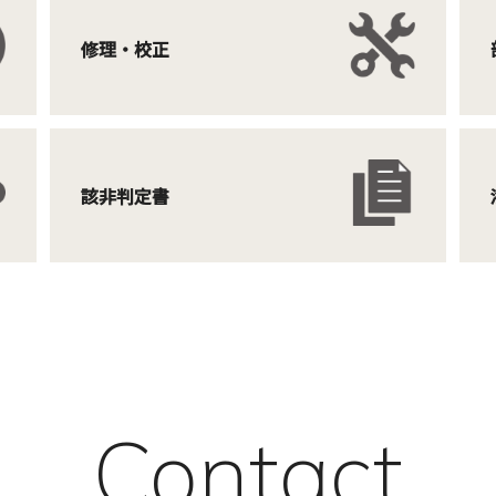
修理・校正
該非判定書
Contact