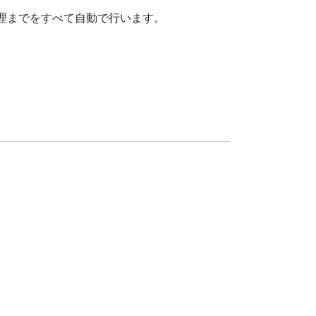
理までをすべて自動で行います。