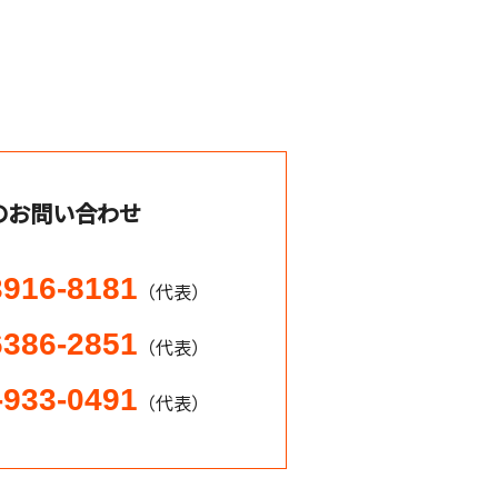
のお問い合わせ
3916-8181
（代表）
6386-2851
（代表）
-933-0491
（代表）