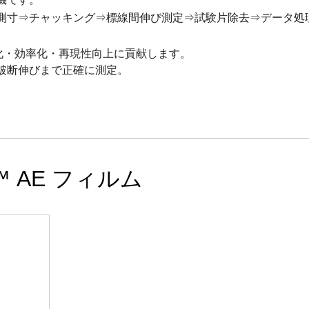
測寸⇒チャッキング⇒標線間伸び測定⇒試験片除去⇒データ処
化・効率化・再現性向上に貢献します。
破断伸びまで正確に測定。
™ AE フィルム