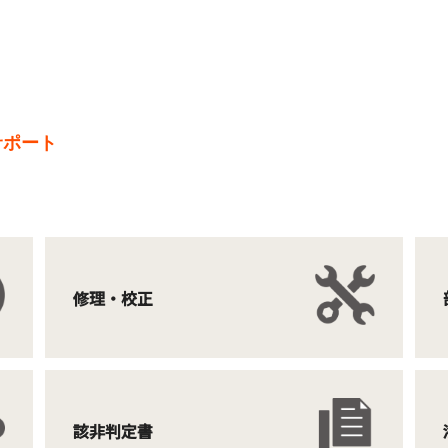
サポート
修理・校正
該非判定書