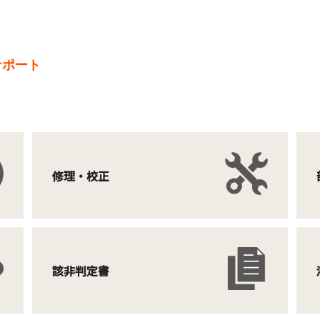
サポート
修理・校正
該非判定書