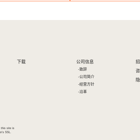
下载
公司信息
招
致辞
咨
公司简介
隐
经营方针
沿革
this site is
n's SSL.