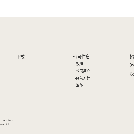
下载
公司信息
招
致辞
咨
公司简介
隐
经营方针
沿革
this site is
n's SSL.