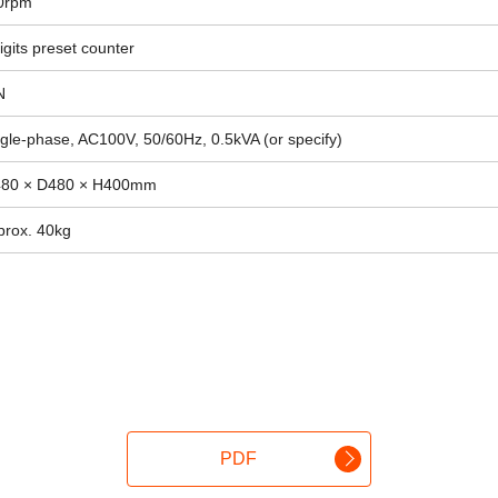
0rpm
igits preset counter
N
gle-phase, AC100V, 50/60Hz, 0.5kVA (or specify)
80 × D480 × H400mm
prox. 40kg
PDF