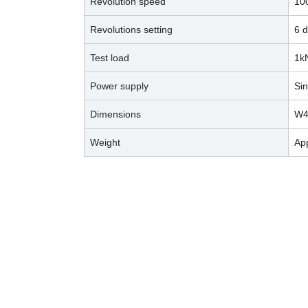
Revolution speed
10
Revolutions setting
6 d
Test load
1k
Power supply
Sin
Dimensions
W4
Weight
Ap