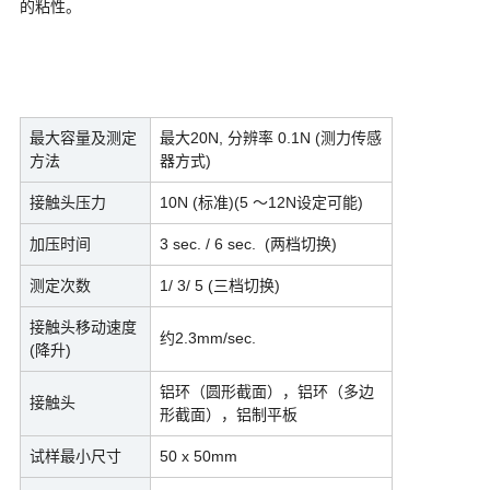
的粘性。
最大容量及测定
最大20N, 分辨率 0.1N (测力传感
方法
器方式)
接触头压力
10N (标准)
(5 ～12N设定可能)
加压时间
3 sec. / 6 sec. (两档切换)
测定次数
1/ 3/ 5 (三档切换)
接触头移动速度
约2.3mm/sec.
(降升)
铝环（圆形截面），铝环（多边
接触头
形截面），铝制平板
试样最小尺寸
50 x 50mm