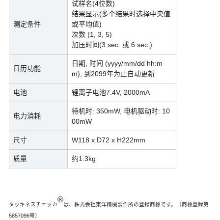
试样名(4位数)
结果显示(多个结果时选择中央值
测定条件
或平均值)
次数 (1, 3, 5)
加压时间(3 sec. 或 6 sec.)
日期, 时间 (yyyy/mm/dd hh:m
日历功能
m), 到2099年为止自动更新
电池
锂离子电池7.4V, 2000mA
待机时: 350mW, 电机驱动时: 10
电力消耗
00mW
尺寸
W118 x D72 x H222mm
质量
约1.3kg
®
タッキネスチェッカ
は、株式会社東洋精機製作所の登録商標です。（商標登録第
5857096号）